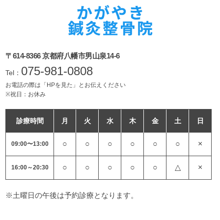
〒614-8366 京都府八幡市男山泉14-6
075-981-0808
Tel：
お電話の際は「HPを見た」とお伝えください
※祝日：お休み
診療時間
月
火
水
木
金
土
日
○
○
○
○
○
○
×
09:00〜13:00
○
○
○
○
○
△
×
16:00～20:30
※土曜日の午後は予約診療となります。