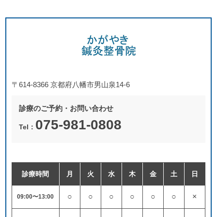
〒614-8366 京都府八幡市男山泉14-6
診療のご予約・お問い合わせ
075-981-0808
Tel：
診療時間
月
火
水
木
金
土
日
○
○
○
○
○
○
×
09:00〜13:00